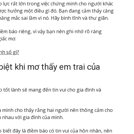
 lực rất lớn trong việc chứng minh cho người khác
ợc hưởng một điều gì đó. Bạn đang cảm thấy căng
năng mắc sai lầm vì nó. Hãy bình tĩnh và thư giãn.
ềm báo riêng, vì vậy bạn nên ghi nhớ rõ ràng
giấc mơ.
nh số gì?
iệt khi mơ thấy em trai của
o tốt lành sẽ mang đến tin vui cho gia đình và
a mình cho thấy rằng hai người nên thông cảm cho
 nhau với gia đình của mình.
 biết đây là điềm báo có tin vui của hôn nhân, nên