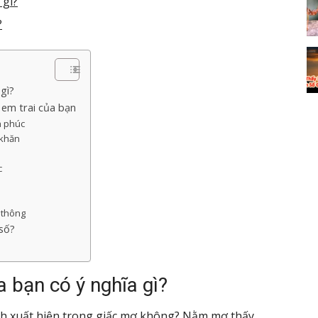
 gì?
?
gì?
 em trai của bạn
h phúc
 khăn
c
o thông
số?
a bạn có ý nghĩa gì?
nh xuất hiện trong giấc mơ không? Nằm mơ thấy