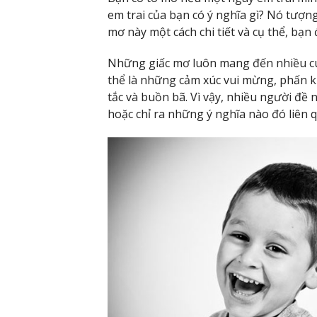
em trai của bạn có ý nghĩa gì? Nó tượn
mơ này một cách chi tiết và cụ thể, bạ
Những giấc mơ luôn mang đến nhiều cu
thể là những cảm xúc vui mừng, phấn kh
tắc và buồn bã. Vì vậy, nhiều người đề n
hoặc chỉ ra những ý nghĩa nào đó liên