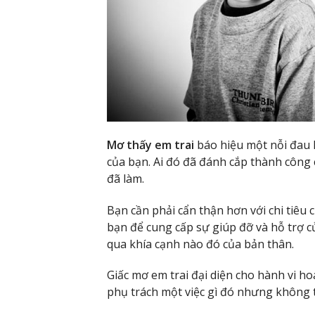
Mơ thấy em trai
báo hiệu một nỗi đau 
của bạn. Ai đó đã đánh cắp thành công 
đã làm.
Bạn cần phải cẩn thận hơn với chi tiêu
bạn để cung cấp sự giúp đỡ và hỗ trợ c
qua khía cạnh nào đó của bản thân.
Giấc mơ em trai đại diện cho hành vi h
phụ trách một việc gì đó nhưng không t