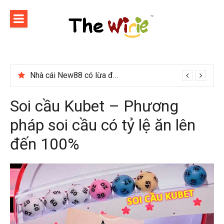
Skip
to
content
Thewirie –
Công
Nhà cái New88 có lừa đảo không? New888 link vào trang chủ New88
nghệ,
Phần
Soi cầu Kubet – Phương
mềm,
pháp soi cầu có tỷ lệ ăn lên
Game,
đến 100%
Giải trí
Online