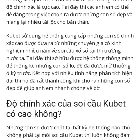
độ chính xác là cực cao. Tại đây thì các anh em có thể
dễ dàng trong việc chọn ra được những con số đẹp và
mang lại nhiều tài lộc cho bản thân.
Kubet sử dụng hệ thống cung cấp những con số chính
xác cao được đưa ra từ những chuyên gia có kinh
nghiệm nhiều năm về soi cầu xổ số tại thị trường
nước ta. Tại đây thì sở hữu được hệ thống thông minh
để thống kê những con số lô, đề đã được mở thưởng
ở kỳ trước. Kết hợp với nhiều tính năng phân tích hiện
đại thì họ đã rất thành công khi cho ra những con số
đẹp để giúp anh em nhanh chóng về bờ.
Độ chính xác của soi cầu Kubet
có cao không?
Những con số được chốt tại bất kỳ hệ thống nào chứ
không phải tại môi soi cầu Kubet thì luôn không đảm