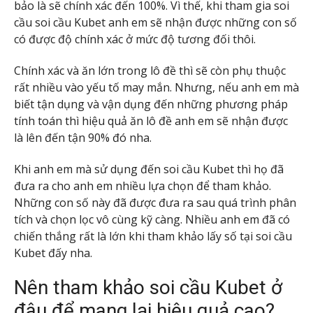
bảo là sẽ chính xác đến 100%. Vì thế, khi tham gia soi
cầu soi cầu Kubet anh em sẽ nhận được những con số
có được độ chính xác ở mức độ tương đối thôi.
Chính xác và ăn lớn trong lô đề thì sẽ còn phụ thuộc
rất nhiều vào yếu tố may mắn. Nhưng, nếu anh em mà
biết tận dụng và vận dụng đến những phương pháp
tính toán thì hiệu quả ăn lô đề anh em sẽ nhận được
là lên đến tận 90% đó nha.
Khi anh em mà sử dụng đến soi cầu Kubet thì họ đã
đưa ra cho anh em nhiều lựa chọn để tham khảo.
Những con số này đã được đưa ra sau quá trình phân
tích và chọn lọc vô cùng kỹ càng. Nhiều anh em đã có
chiến thắng rất là lớn khi tham khảo lấy số tại soi cầu
Kubet đấy nha.
Nên tham khảo soi cầu Kubet ở
đâu để mang lại hiệu quả cao?