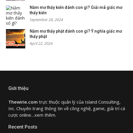
Nằm mơ thấy kiến đánh con gì? Giải mã giấc mơ
thấy kiến
September 28, 2024
Nằm mơ thấy phật đánh con gì? Ý nghĩa giấc mơ
thấy phật
April 22, 2024
Giới thiệu
Thewirie.com
trực thuộc quản lý của Island Consulting,
Inc. Chuyên trang thông tin về công nghệ, game, giải trí cá
cược online…
xem thêm
.
Recent Posts