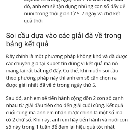
đó, anh em sẽ tận dụng những con số đấy để
nuôi trong thời gian từ 5-7 ngày và chờ kết
quả thôi.
Soi cầu dựa vào các giải đã về trong
bảng kết quả
Đây chính là một phương pháp không khó và đã được
các chuyên gia tại Kubet tin dùng vì kết quả mà nó
mang lại rất bất ngờ đấy. Cụ thể, khi muốn soi cầu
theo phương pháp này thì anh em sẽ cần chọn ra
được giải nhất đã về ở trong ngày thứ 5.
Sau đó, anh em sẽ tiến hành cộng dồn 2 con số cạnh
nhau từ giải đầu tiên cho đến giải cuối cùng. Kết quả
cuối cùng mà anh em nhận được chính là một số mà
có 2 chữ số. Khi này, anh em hãy tiến hành và nuôi con
số này trong 1 tuần để đem lại hiệu quả tốt nhất.