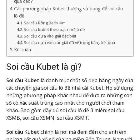
quả cao?
Các phương pháp Kubet thường sử dụng để soi cầu
lô đề
Soi cầu Rồng Bạch Kim
Soi cầu kubet theo bạc nhớ lô đề
Soi cầu dựa vào giải đặc biệt
Soi cầu dựa vào các giải đã về trong bảng kết quả
Kết luận
Soi cầu Kubet là gì?
Soi cầu Kubet
là danh mục chốt số đẹp hàng ngày của
các chuyên gia soi cầu lô đề nhà cái Kubet. Họ sử dụng
những phương pháp khác nhau để đưa ra những con
số có xác suất trúng cao nhất cho người chơi tham
khảo. Bao gồm đầy đủ soi cầu lô đề 3 miên: soi cầu
XSMB, soi cầu XSMN, soi cầu XSMT.
Soi cầu Kubet
chính là nơi mà đem đến cho anh em
những kết quả xổ số của ba miền Bắc-Trung-Nam với